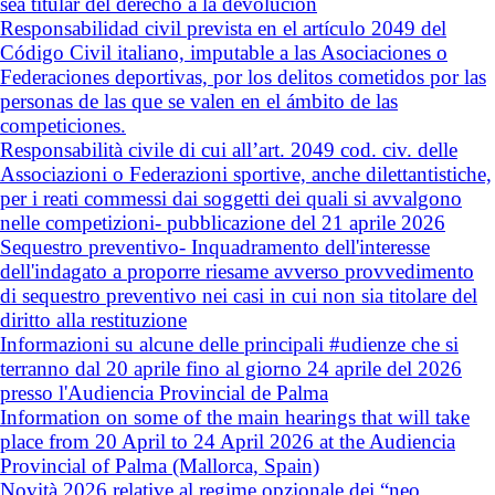
sea titular del derecho a la devolución
Responsabilidad civil prevista en el artículo 2049 del
Código Civil italiano, imputable a las Asociaciones o
Federaciones deportivas, por los delitos cometidos por las
personas de las que se valen en el ámbito de las
competiciones.
Responsabilità civile di cui all’art. 2049 cod. civ. delle
Associazioni o Federazioni sportive, anche dilettantistiche,
per i reati commessi dai soggetti dei quali si avvalgono
nelle competizioni- pubblicazione del 21 aprile 2026
Sequestro preventivo- Inquadramento dell'interesse
dell'indagato a proporre riesame avverso provvedimento
di sequestro preventivo nei casi in cui non sia titolare del
diritto alla restituzione
Informazioni su alcune delle principali #udienze che si
terranno dal 20 aprile fino al giorno 24 aprile del 2026
presso l'Audiencia Provincial de Palma
Information on some of the main hearings that will take
place from 20 April to 24 April 2026 at the Audiencia
Provincial of Palma (Mallorca, Spain)
Novità 2026 relative al regime opzionale dei “neo