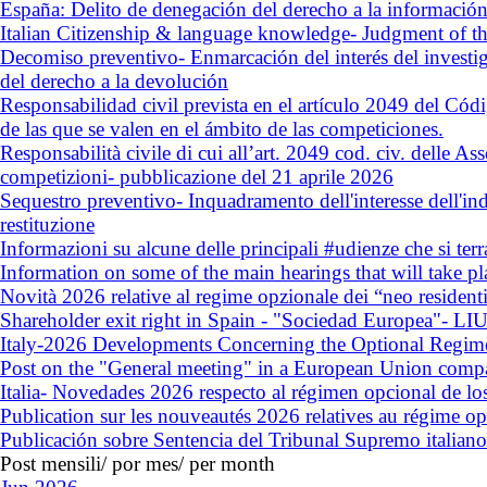
España: Delito de denegación del derecho a la información
Italian Citizenship & language knowledge- Judgment of th
Decomiso preventivo- Enmarcación del interés del investiga
del derecho a la devolución
Responsabilidad civil prevista en el artículo 2049 del Códi
de las que se valen en el ámbito de las competiciones.
Responsabilità civile di cui all’art. 2049 cod. civ. delle As
competizioni- pubblicazione del 21 aprile 2026
Sequestro preventivo- Inquadramento dell'interesse dell'ind
restituzione
Informazioni su alcune delle principali #udienze che si ter
Information on some of the main hearings that will take p
Novità 2026 relative al regime opzionale dei “neo resident
Shareholder exit right in Spain - "Sociedad Europea"- LIU
Italy-2026 Developments Concerning the Optional Regim
Post on the "General meeting" in a European Union compa
Italia- Novedades 2026 respecto al régimen opcional de los
Publication sur les nouveautés 2026 relatives au régime op
Publicación sobre Sentencia del Tribunal Supremo italiano e
Post mensili/ por mes/ per month