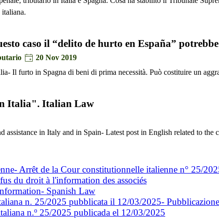
, penale, tributario in Italia e Spagna. Cosa ha stabilito il Tribunale Sup
italiana.
uesto caso il “delito de hurto en España” potreb
butario
20 Nov 2019
lia- Il furto in Spagna di beni di prima necessità. Può costituire un aggr
in Italia". Italian Law
ssistance in Italy and in Spain- Latest post in English related to the cr
ienne- Arrêt de la Cour constitutionnelle italienne n° 25/20
 droit à l'information des associés
o information- Spanish Law
 italiana n. 25/2025 pubblicata il 12/03/2025- Pubblicazio
 italiana n.º 25/2025 publicada el 12/03/2025