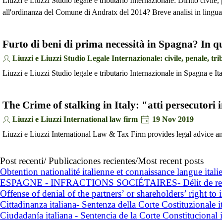
Liuzzi e Liuzzi Studio legale e tributario Internazionale: Diritto civile
all'ordinanza del Comune di Andratx del 2014? Breve analisi in lingua 
Furto di beni di prima necessità in Spagna? In q
Liuzzi e Liuzzi Studio Legale Internazionale: civile, penale, tri
Liuzzi e Liuzzi Studio legale e tributario Internazionale in Spagna e Ita
The Crime of stalking in Italy: "atti persecutori 
Liuzzi e Liuzzi International law firm
19 Nov 2019
Liuzzi e Liuzzi International Law & Tax Firm provides legal advice and a
Post recenti/ Publicaciones recientes/Most recent posts
Obtention nationalité italienne et connaissance langue ital
ESPAGNE - INFRACTIONS SOCIÉTAIRES- Délit de refus du
Offense of denial of the partners’ or shareholders’ right t
Cittadinanza italiana- Sentenza della Corte Costituzionale
Ciudadanía italiana - Sentencia de la Corte Constitucional