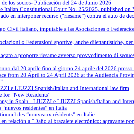
 de los socios- Publicación del 24 de Junio 2026
e Italian Constitutional Court No. 25/2025, published on
do en interponer recurso (“riesame”) contra el auto de dec
go Civil italiano, imputable a las Asociaciones o Federacio
sociazioni o Federazioni sportive, anche dilettantistiche, pe
agato a proporre riesame avverso provvedimento di sequestro 
ranno dal 20 aprile fino al giorno 24 aprile del 2026 press
lace from 20 April to 24 April 2026 at the Audiencia Provi
i”
ZZI e LIUZZI Spanish/Italian and International law firm
e for “New Residents”
ny in Spain - LIUZZI e LIUZZI Spanish/Italian and Intern
 “nuevos residentes” en Italia
tionnel des “nouveaux résidents” en Italie
n relación a "Daño al brazalete electrónico: agravante por 