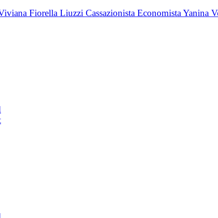
l
t
l