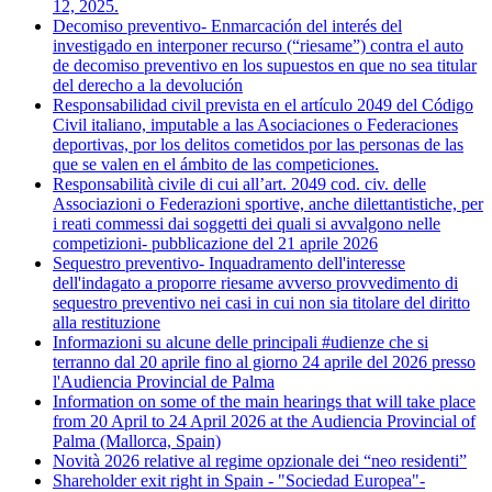
12, 2025.
Decomiso preventivo- Enmarcación del interés del
investigado en interponer recurso (“riesame”) contra el auto
de decomiso preventivo en los supuestos en que no sea titular
del derecho a la devolución
Responsabilidad civil prevista en el artículo 2049 del Código
Civil italiano, imputable a las Asociaciones o Federaciones
deportivas, por los delitos cometidos por las personas de las
que se valen en el ámbito de las competiciones.
Responsabilità civile di cui all’art. 2049 cod. civ. delle
Associazioni o Federazioni sportive, anche dilettantistiche, per
i reati commessi dai soggetti dei quali si avvalgono nelle
competizioni- pubblicazione del 21 aprile 2026
Sequestro preventivo- Inquadramento dell'interesse
dell'indagato a proporre riesame avverso provvedimento di
sequestro preventivo nei casi in cui non sia titolare del diritto
alla restituzione
Informazioni su alcune delle principali #udienze che si
terranno dal 20 aprile fino al giorno 24 aprile del 2026 presso
l'Audiencia Provincial de Palma
Information on some of the main hearings that will take place
from 20 April to 24 April 2026 at the Audiencia Provincial of
Palma (Mallorca, Spain)
Novità 2026 relative al regime opzionale dei “neo residenti”
Shareholder exit right in Spain - "Sociedad Europea"-