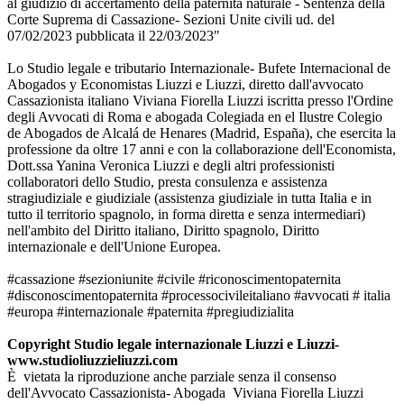
Lo Studio
legale e tributario Internazionale- Bufete Internacional de
Abogados y Economistas
Liuzzi e Liuzzi, diretto dall'avvocato
Cassazionista italiano Viviana Fiorella Liuzzi iscritt
a
presso l'Ordine
degli Avvocati di Roma e abogad
a
Colegiad
a
en el Ilustre
C
olegio
de Abogados de Alcalá de Henares (Madrid, España), che esercita la
professione da oltre 1
7
anni e con la collaborazione dell'Economista,
Dott.ssa Yanina Veronica Liuzzi e degli altri professionisti
collaboratori dello Studio, presta consulenza e assistenza
stragiudiziale e giudiziale (assistenza giudiziale in tutta Italia e in
tutto il territorio spagnolo, in forma diretta e senza intermediari)
nell'ambito del Diritto italiano, Diritto spagnolo, Diritto
internazionale e dell'Unione Europea.
#cassazione #sezioniunite #civile #riconoscimentopaternita
#disconoscimentopaternita #processocivileitaliano #avvocati # italia
#europa #internazionale #paternita #pregiudizialita
Copyright Studio legale internazionale Liuzzi e Liuzzi-
www.studioliuzzieliuzzi.com
È vietata la riproduzione anche parziale senza il consenso
dell'Avvocato Cassazionista- Abogada Viviana Fiorella Liuzzi