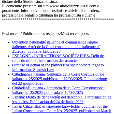
titolare dello Studio Liuzzi e Liuzzi.
Il contenuto presente sul sito www.studioliuzzieliuzzi.com è
puramente informativo e non costituisce attività di consulenza
professionale legale o tributaria tra professionista e cliente
*******************************************************
Post recenti/ Publicaciones recientes/Most recent posts
Obtention nationalité italienne et connaissance langue
italienne- Arrêt de la Cour constitutionnelle italienne n°
25/2025, publié le 12/03/2025
ESPAGNE - INFRACTIONS SOCIÉTAIRES- Délit de
refus du droit à l'information des associés
Offense of denial of the partners’ or shareholders’ right to
information- Spanish Law
Cittadinanza italiana- Sentenza della Corte Costituzionale
italiana n. 25/2025 pubblicata il 12/03/2025- Pubblicazione
del 22 giugno 2026
Ciudadanía italiana - Sentencia de la Corte Constitucional
italiana n.º 25/2025 publicada el 12/03/2025
España: Delito de denegación del derecho a la información de
los socios- Publicación del 24 de Junio 2026
Italian Citizenship & language knowledge- Judgment of the
Italian Constitutional Court No. 25/2025, published on March