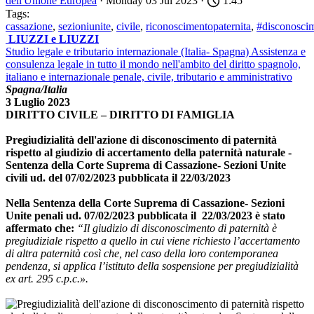
dell'Unione Europea
· Monday 03 Jul 2023 ·
1:45
Tags:
cassazione
,
sezioniunite
,
civile
,
riconoscimentopaternita
,
#disconoscim
LIUZZI e LIUZZI
Studio legale e tributario internazionale (Italia- Spagna) Assistenza e
consulenza legale in tutto il mondo nell'ambito del diritto spagnolo,
italiano e internazionale penale, civile, tributario e amministrativo
Spagna/Italia
3 Luglio 2023
DIRITTO CIVILE – DIRITTO DI FAMIGLIA
Pregiudizialità dell'azione di disconoscimento di paternità
rispetto al giudizio di accertamento della paternità naturale -
Sentenza della Corte Suprema di Cassazione- Sezioni Unite
civili ud. del 07/02/2023 pubblicata il 22/03/2023
Nella Sentenza della Corte Suprema di Cassazione- Sezioni
Unite penali ud. 07/02/2023 pubblicata il 22/03/2023 è stato
affermato che:
“Il giudizio di disconoscimento di paternità è
pregiudiziale
rispetto a quello in cui viene richiesto l’accertamento
di altra paternità così che, nel caso della loro contemporanea
pendenza, si applica l’istituto della sospensione per pregiudizialità
ex art. 295
c.p.c
.».