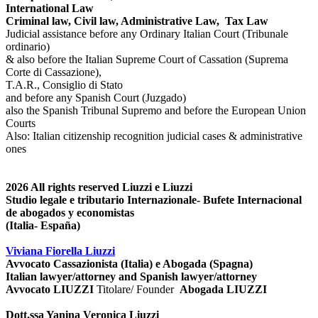
International Law
Criminal law, Civil law, Administrative Law, Tax Law
Judicial assistance before any Ordinary Italian Court (Tribunale
ordinario)
& also before the Italian Supreme Court of Cassation (Suprema
Corte di Cassazione),
T.A.R., Consiglio di Stato
and before any Spanish Court (Juzgado)
also the Spanish Tribunal Supremo and before the European Union
Courts
Also: Italian citizenship recognition judicial cases & administrative
ones
2026
All rights reserved
Liuzzi e Liuzzi
Studio legale e tributario Internazionale- Bufete Internacional
de abogados y economistas
(Italia- España)
Viviana Fiorella Liuzzi
Avvocato Cassazionista (Italia) e Abogada (Spagna)
Italian lawyer/attorney and Spanish lawyer/attorney
Avvocato LIUZZI
Titolare/ Founder
Abogada LIUZZI
Dott.ssa Yanina Veronica Liuzzi