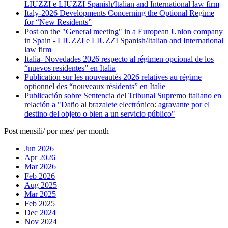
LIUZZI e LIUZZI Spanish/Italian and International law firm
Italy-2026 Developments Concerning the Optional Regime
for “New Residents”
Post on the "General meeting" in a European Union company
in Spain - LIUZZI e LIUZZI Spanish/Italian and International
law firm
Italia- Novedades 2026 respecto al régimen opcional de los
“nuevos residentes” en Italia
Publication sur les nouveautés 2026 relatives au régime
optionnel des “nouveaux résidents” en Italie
Publicación sobre Sentencia del Tribunal Supremo italiano en
relación a "Daño al brazalete electrónico: agravante por el
destino del objeto o bien a un servicio público"
Post mensili/ por mes/ per month
Jun 2026
Apr 2026
Mar 2026
Feb 2026
Aug 2025
Mar 2025
Feb 2025
Dec 2024
Nov 2024