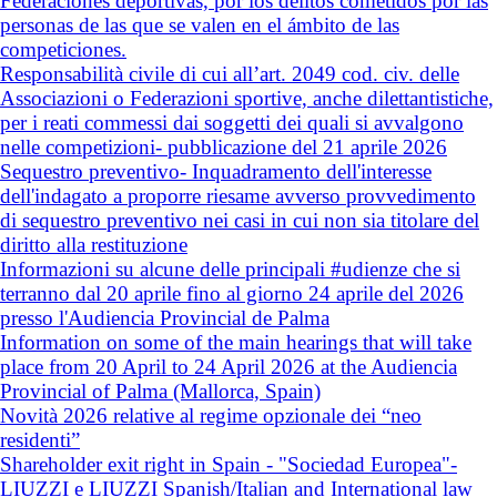
Federaciones deportivas, por los delitos cometidos por las
personas de las que se valen en el ámbito de las
competiciones.
Responsabilità civile di cui all’art. 2049 cod. civ. delle
Associazioni o Federazioni sportive, anche dilettantistiche,
per i reati commessi dai soggetti dei quali si avvalgono
nelle competizioni- pubblicazione del 21 aprile 2026
Sequestro preventivo- Inquadramento dell'interesse
dell'indagato a proporre riesame avverso provvedimento
di sequestro preventivo nei casi in cui non sia titolare del
diritto alla restituzione
Informazioni su alcune delle principali #udienze che si
terranno dal 20 aprile fino al giorno 24 aprile del 2026
presso l'Audiencia Provincial de Palma
Information on some of the main hearings that will take
place from 20 April to 24 April 2026 at the Audiencia
Provincial of Palma (Mallorca, Spain)
Novità 2026 relative al regime opzionale dei “neo
residenti”
Shareholder exit right in Spain - "Sociedad Europea"-
LIUZZI e LIUZZI Spanish/Italian and International law