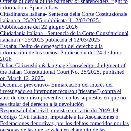
Offense of denial of the partners’ or shareholders’ right to
information- Spanish Law
Cittadinanza italiana- Sentenza della Corte Costituzionale
italiana n. 25/2025 pubblicata il 12/03/2025-
Pubblicazione del 22 giugno 2026
Ciudadanía italiana - Sentencia de la Corte Constitucional
italiana n.º 25/2025 publicada el 12/03/2025
España: Delito de denegación del derecho a la
información de los socios- Publicación del 24 de Junio
2026
Italian Citizenship & language knowledge- Judgment of
the Italian Constitutional Court No. 25/2025, published
on March 12, 2025.
Decomiso preventivo- Enmarcación del interés del
investigado en interponer recurso (“riesame”) contra el
auto de decomiso preventivo en los supuestos en que no
sea titular del derecho a la devolución
Responsabilidad civil prevista en el artículo 2049 del
Código Civil italiano, imputable a las Asociaciones o
Federaciones deportivas, por los delitos cometidos por las
personas de las que se valen en el ámbito de las