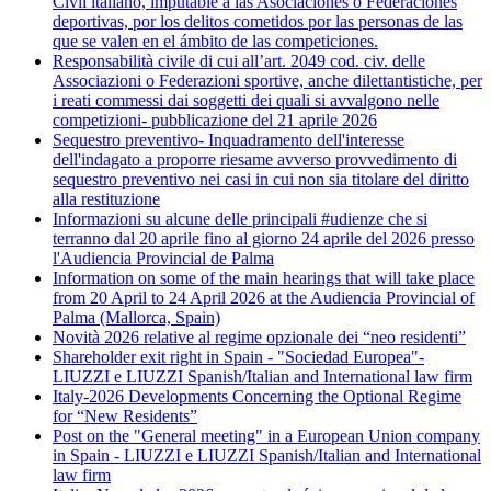
Civil italiano, imputable a las Asociaciones o Federaciones
deportivas, por los delitos cometidos por las personas de las
que se valen en el ámbito de las competiciones.
Responsabilità civile di cui all’art. 2049 cod. civ. delle
Associazioni o Federazioni sportive, anche dilettantistiche, per
i reati commessi dai soggetti dei quali si avvalgono nelle
competizioni- pubblicazione del 21 aprile 2026
Sequestro preventivo- Inquadramento dell'interesse
dell'indagato a proporre riesame avverso provvedimento di
sequestro preventivo nei casi in cui non sia titolare del diritto
alla restituzione
Informazioni su alcune delle principali #udienze che si
terranno dal 20 aprile fino al giorno 24 aprile del 2026 presso
l'Audiencia Provincial de Palma
Information on some of the main hearings that will take place
from 20 April to 24 April 2026 at the Audiencia Provincial of
Palma (Mallorca, Spain)
Novità 2026 relative al regime opzionale dei “neo residenti”
Shareholder exit right in Spain - "Sociedad Europea"-
LIUZZI e LIUZZI Spanish/Italian and International law firm
Italy-2026 Developments Concerning the Optional Regime
for “New Residents”
Post on the "General meeting" in a European Union company
in Spain - LIUZZI e LIUZZI Spanish/Italian and International
law firm