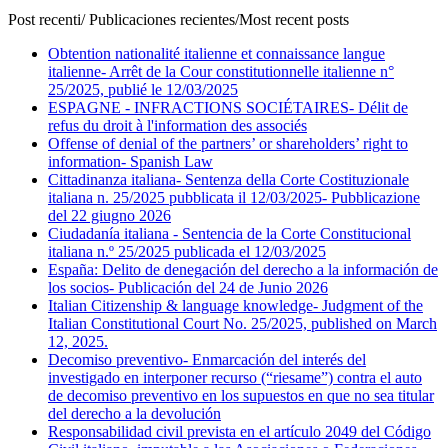
Post recenti/ Publicaciones recientes/Most recent posts
Obtention nationalité italienne et connaissance langue
italienne- Arrêt de la Cour constitutionnelle italienne n°
25/2025, publié le 12/03/2025
ESPAGNE - INFRACTIONS SOCIÉTAIRES- Délit de
refus du droit à l'information des associés
Offense of denial of the partners’ or shareholders’ right to
information- Spanish Law
Cittadinanza italiana- Sentenza della Corte Costituzionale
italiana n. 25/2025 pubblicata il 12/03/2025- Pubblicazione
del 22 giugno 2026
Ciudadanía italiana - Sentencia de la Corte Constitucional
italiana n.º 25/2025 publicada el 12/03/2025
España: Delito de denegación del derecho a la información de
los socios- Publicación del 24 de Junio 2026
Italian Citizenship & language knowledge- Judgment of the
Italian Constitutional Court No. 25/2025, published on March
12, 2025.
Decomiso preventivo- Enmarcación del interés del
investigado en interponer recurso (“riesame”) contra el auto
de decomiso preventivo en los supuestos en que no sea titular
del derecho a la devolución
Responsabilidad civil prevista en el artículo 2049 del Código