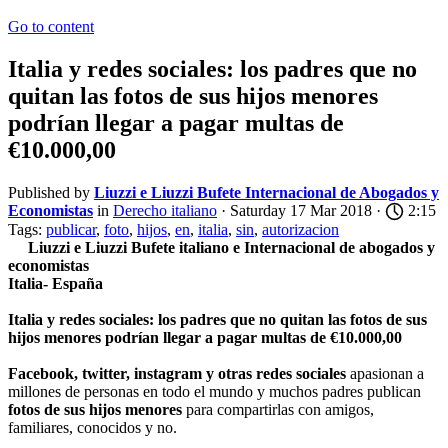
Go to content
Italia y redes sociales: los padres que no
quitan las fotos de sus hijos menores
podrían llegar a pagar multas de
€10.000,00
Published by
Liuzzi e Liuzzi Bufete Internacional de Abogados y
Economistas
in
Derecho italiano
· Saturday 17 Mar 2018 ·
2:15
Tags:
publicar
,
foto
,
hijos
,
en
,
italia
,
sin
,
autorizacion
Liuzzi e Liuzzi Bufete italiano e Internacional de abogados y
economistas
Italia- España
Italia y redes sociales: los padres que no quitan las fotos de sus
hijos menores
podrían
llegar a pagar multas de €10.000,00
Facebook, twitter, instagram y otras redes sociales
apasionan a
millones de personas en todo el mundo y muchos padres publican
fotos de sus hijos menores
para compartirlas con amigos,
familiares, conocidos y no.