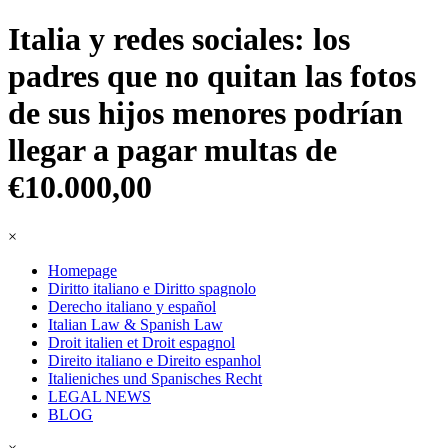
Italia y redes sociales: los
padres que no quitan las fotos
de sus hijos menores podrían
llegar a pagar multas de
€10.000,00
×
Homepage
Diritto italiano e Diritto spagnolo
Derecho italiano y español
Italian Law & Spanish Law
Droit italien et Droit espagnol
Direito italiano e Direito espanhol
Italieniches und Spanisches Recht
LEGAL NEWS
BLOG