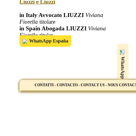
Liuzzi e Liuzzi
in Italy Avvocato LIUZZI
Viviana
Fiorella
titolare
in Spain Abogada LIUZZI
Viviana
Fiorella
titular
WhatsApp España
WhatsApp
CONTATTI - CONTACTO - CONTACT US - NOUS CONTA
CONTATTI- CONTACTO-CONTACT US-NOUS CO