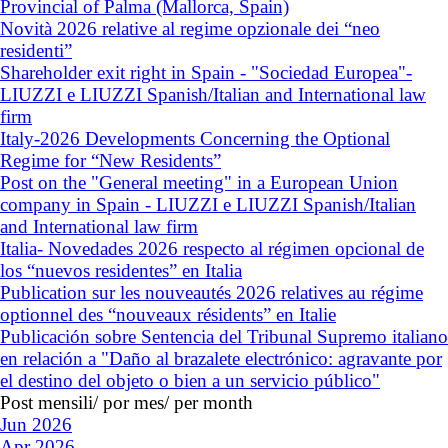
Provincial of Palma (Mallorca, Spain)
Novità 2026 relative al regime opzionale dei “neo
residenti”
Shareholder exit right in Spain - "Sociedad Europea"-
LIUZZI e LIUZZI Spanish/Italian and International law
firm
Italy-2026 Developments Concerning the Optional
Regime for “New Residents”
Post on the "General meeting" in a European Union
company in Spain - LIUZZI e LIUZZI Spanish/Italian
and International law firm
Italia- Novedades 2026 respecto al régimen opcional de
los “nuevos residentes” en Italia
Publication sur les nouveautés 2026 relatives au régime
optionnel des “nouveaux résidents” en Italie
Publicación sobre Sentencia del Tribunal Supremo italiano
en relación a "Daño al brazalete electrónico: agravante por
el destino del objeto o bien a un servicio público"
Post mensili/ por mes/ per month
Jun 2026
Apr 2026