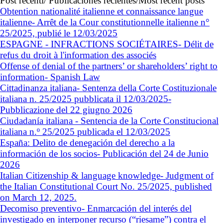
Post recenti/ Publicaciones recientes/Most recent posts
Obtention nationalité italienne et connaissance langue
italienne- Arrêt de la Cour constitutionnelle italienne n°
25/2025, publié le 12/03/2025
ESPAGNE - INFRACTIONS SOCIÉTAIRES- Délit de
refus du droit à l'information des associés
Offense of denial of the partners’ or shareholders’ right to
information- Spanish Law
Cittadinanza italiana- Sentenza della Corte Costituzionale
italiana n. 25/2025 pubblicata il 12/03/2025-
Pubblicazione del 22 giugno 2026
Ciudadanía italiana - Sentencia de la Corte Constitucional
italiana n.º 25/2025 publicada el 12/03/2025
España: Delito de denegación del derecho a la
información de los socios- Publicación del 24 de Junio
2026
Italian Citizenship & language knowledge- Judgment of
the Italian Constitutional Court No. 25/2025, published
on March 12, 2025.
Decomiso preventivo- Enmarcación del interés del
investigado en interponer recurso (“riesame”) contra el