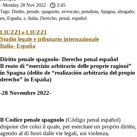
· Monday 28 Nov 2022 ·
2:45
Tags:
Diritto
,
penale
,
spagnolo
,
avvocato
,
penalista
,
Spagna
,
abogado
,
en
,
España
,
e
,
Italia
,
Derecho
,
penal
,
español
LIUZZI e LIUZZI
Studio legale e tributario internazionale
Italia- España
Diritto penale spagnolo- Derecho penal español
Il reato di “esercizio arbitrario delle proprie ragioni”
in Spagna (delito de “realización arbitraria del propio
derecho” in España)
-28 Novembre 2022-
Il Codice penale spagnolo
(Código penal español)
dispone che colui il quale, per esercitare un proprio diritto,
agendo al di fuori dalle vie legali, usi violenza,