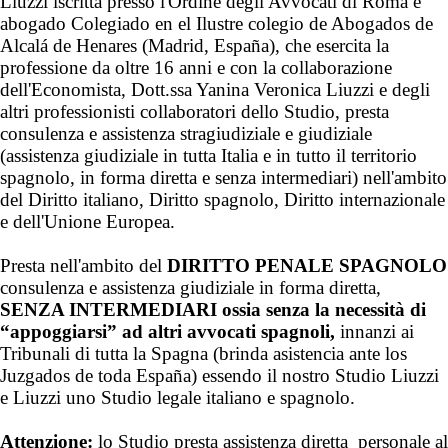
Liuzzi iscritta presso l'Ordine degli Avvocati di Roma e
abogado Colegiado en el Ilustre colegio de Abogados de
Alcalá de Henares (Madrid, España), che esercita la
professione da oltre 16 anni e con la collaborazione
dell'Economista, Dott.ssa Yanina Veronica Liuzzi e degli
altri professionisti collaboratori dello Studio, presta
consulenza e assistenza stragiudiziale e giudiziale
(assistenza giudiziale in tutta Italia e in tutto il territorio
spagnolo, in forma diretta e senza intermediari) nell'ambito
del Diritto italiano, Diritto spagnolo, Diritto internazionale
e dell'Unione Europea.
Presta nell'ambito del
DIRITTO PENALE SPAGNOLO
consulenza e assistenza giudiziale in forma diretta,
SENZA INTERMEDIARI
ossia senza la necessità di
“appoggiarsi” ad altri avvocati spagnoli
,
innanzi ai
Tribunali di tutta la Spagna (brinda asistencia ante los
Juzgados de toda España) essendo il nostro Studio Liuzzi
e Liuzzi uno Studio legale italiano e spagnolo.
Attenzione:
lo Studio presta assistenza diretta personale al