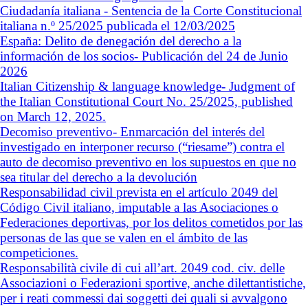
Ciudadanía italiana - Sentencia de la Corte Constitucional
italiana n.º 25/2025 publicada el 12/03/2025
España: Delito de denegación del derecho a la
información de los socios- Publicación del 24 de Junio
2026
Italian Citizenship & language knowledge- Judgment of
the Italian Constitutional Court No. 25/2025, published
on March 12, 2025.
Decomiso preventivo- Enmarcación del interés del
investigado en interponer recurso (“riesame”) contra el
auto de decomiso preventivo en los supuestos en que no
sea titular del derecho a la devolución
Responsabilidad civil prevista en el artículo 2049 del
Código Civil italiano, imputable a las Asociaciones o
Federaciones deportivas, por los delitos cometidos por las
personas de las que se valen en el ámbito de las
competiciones.
Responsabilità civile di cui all’art. 2049 cod. civ. delle
Associazioni o Federazioni sportive, anche dilettantistiche,
per i reati commessi dai soggetti dei quali si avvalgono