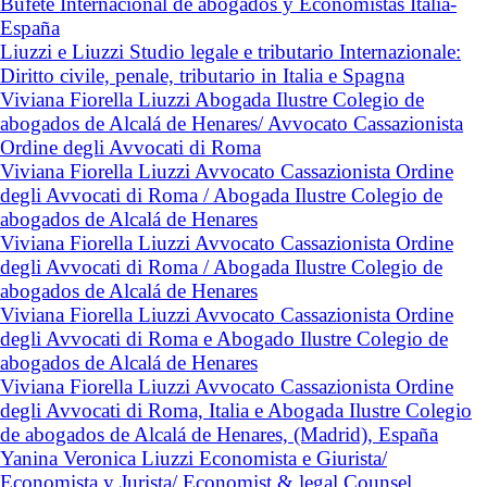
Bufete Internacional de abogados y Economistas Italia-
España
Liuzzi e Liuzzi Studio legale e tributario Internazionale:
Diritto civile, penale, tributario in Italia e Spagna
Viviana Fiorella Liuzzi Abogada Ilustre Colegio de
abogados de Alcalá de Henares/ Avvocato Cassazionista
Ordine degli Avvocati di Roma
Viviana Fiorella Liuzzi Avvocato Cassazionista Ordine
degli Avvocati di Roma / Abogada Ilustre Colegio de
abogados de Alcalá de Henares
Viviana Fiorella Liuzzi Avvocato Cassazionista Ordine
degli Avvocati di Roma / Abogada Ilustre Colegio de
abogados de Alcalá de Henares
Viviana Fiorella Liuzzi Avvocato Cassazionista Ordine
degli Avvocati di Roma e Abogado Ilustre Colegio de
abogados de Alcalá de Henares
Viviana Fiorella Liuzzi Avvocato Cassazionista Ordine
degli Avvocati di Roma, Italia e Abogada Ilustre Colegio
de abogados de Alcalá de Henares, (Madrid), España
Yanina Veronica Liuzzi Economista e Giurista/
Economista y Jurista/ Economist & legal Counsel