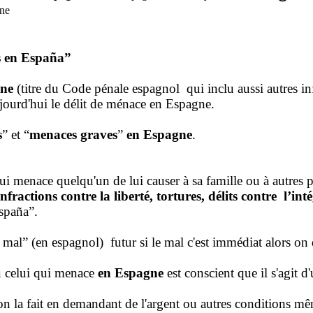
ne
s en España”
gne
(titre du Code pénale espagnol qui inclu aussi autres in
jourd'hui le délit de ménace en Espagne.
s
” et “
menaces graves
”
en Espagne
.
ui menace quelqu'un de lui causer à sa famille ou à autres 
ractions contre la liberté, tortures, délits contre l’intég
spaña”.
n mal” (en espagnol) futur si le mal c'est immédiat alors o
 celui qui menace
en Espagne
est conscient que il s'agit d
a fait en demandant de l'argent ou autres conditions même 