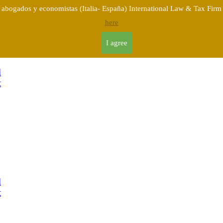
abogados y economistas (Italia- España) International Law & Tax Firm (
here
I agree
l
t
l
t