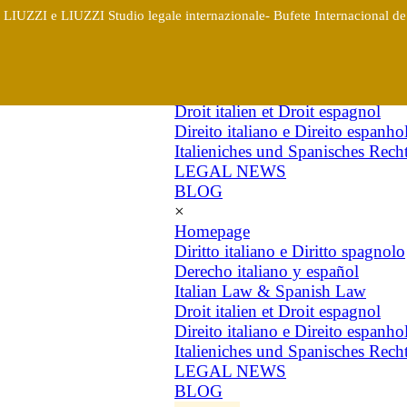
×
LIUZZI e LIUZZI Studio legale internazionale- Bufete Internacional de 
Homepage
Diritto italiano e Diritto spagnolo
Derecho italiano y español
Italian Law & Spanish Law
Droit italien et Droit espagnol
Direito italiano e Direito espanho
Italieniches und Spanisches Rech
LEGAL NEWS
BLOG
×
Homepage
Diritto italiano e Diritto spagnolo
Derecho italiano y español
Italian Law & Spanish Law
Droit italien et Droit espagnol
Direito italiano e Direito espanho
Italieniches und Spanisches Rech
LEGAL NEWS
BLOG