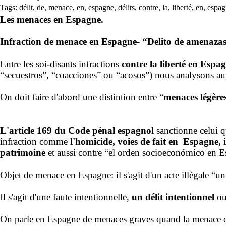
Tags:
délit
,
de
,
menace
,
en
,
espagne
,
délits
,
contre
,
la
,
liberté
,
en
,
espag
Les menaces en Espagne.
Infraction de menace en Espagne- “Delito de amenaza
Entre les soi-disants infractions
contre la liberté en Espa
“secuestros”, “coacciones” ou “acosos”) nous analysons au
On doit faire d'abord une distintion entre “
menaces légère
L'article 169 du Code pénal espagnol
sanctionne celui q
infraction comme
l'homicide, voies de fait en Espagne, inf
patrimoine
et aussi contre “el orden socioeconómico en E
Objet de menace en Espagne: il s'agit d'un acte illégale “u
Il s'agit d'une faute intentionnelle,
un délit intentionnel
ou
On parle en Espagne de menaces graves quand la menace on l