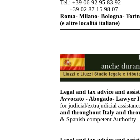
Tel.: +39 06 92 95 83 92
+39 02 87 15 98 07
Roma- Milano- Bologna- Torin
(e altre località italiane)
Legal and tax advice and assis
Avvocato - Abogado- Lawyer It
for judicial/extrajudicial assist
and throughout Italy
and thro
& Spanish competent Authority
Legal and tax advice and assis