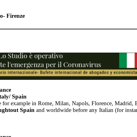
o- Firenze
tance
aly/ Spain
ance for example in Rome, Milan, Napols, Florence, Madrid, 
ughtout Spain
and worldwide before any Italian (for insta
tance