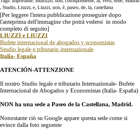
Tags:
importante
,
indirizzo
,
non
,
corrispondente
,
al
,
vero
,
sede
,
Madrid
,
Studio
,
Liuzzi
,
e
,
Liuzzi
,
non
,
è
,
paseo
,
de
,
la
,
castellana
[Per leggere l'intera pubblicazione proseguire
dopo
l'anteprima dell'immagine che potrà vedersi in modo
completo di seguito]
LIUZZI e LIUZZI
Bufete internacional de abogados y economistas
Studio legale e tributario internazionale
Italia- España
ATENCIÓN-ATTENZIONE
Il nostro Studio legale e tributario Internazionale- Bufete
Internacional de Abogados y Economistas
(Italia- España)
NON ha una sede
a Paseo de la Castellana, Madrid.
Nonostante ci
ò
su
Google
appare questa sede come si
evince dalla foto seguente