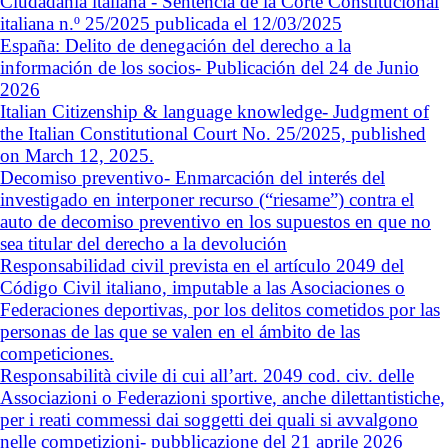
Ciudadanía italiana - Sentencia de la Corte Constitucional
italiana n.º 25/2025 publicada el 12/03/2025
España: Delito de denegación del derecho a la
información de los socios- Publicación del 24 de Junio
2026
Italian Citizenship & language knowledge- Judgment of
the Italian Constitutional Court No. 25/2025, published
on March 12, 2025.
Decomiso preventivo- Enmarcación del interés del
investigado en interponer recurso (“riesame”) contra el
auto de decomiso preventivo en los supuestos en que no
sea titular del derecho a la devolución
Responsabilidad civil prevista en el artículo 2049 del
Código Civil italiano, imputable a las Asociaciones o
Federaciones deportivas, por los delitos cometidos por las
personas de las que se valen en el ámbito de las
competiciones.
Responsabilità civile di cui all’art. 2049 cod. civ. delle
Associazioni o Federazioni sportive, anche dilettantistiche,
per i reati commessi dai soggetti dei quali si avvalgono
nelle competizioni- pubblicazione del 21 aprile 2026