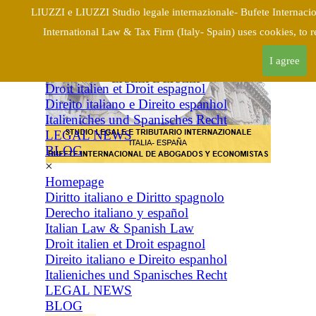
×
LIUZZI e LIUZZI Studio legale internazionale- Bufete Internacio
Homepage
International Law & Tax Firm (Italy- Spain) uses cookies, to 
Diritto italiano e Diritto spagnolo
Derecho italiano y español
I agree
Italian Law & Spanish Law
Droit italien et Droit espagnol
Direito italiano e Direito espanhol
Italieniches und Spanisches Recht
LEGAL NEWS
BLOG
×
Homepage
Diritto italiano e Diritto spagnolo
Derecho italiano y español
Italian Law & Spanish Law
Droit italien et Droit espagnol
Direito italiano e Direito espanhol
Italieniches und Spanisches Recht
LEGAL NEWS
BLOG