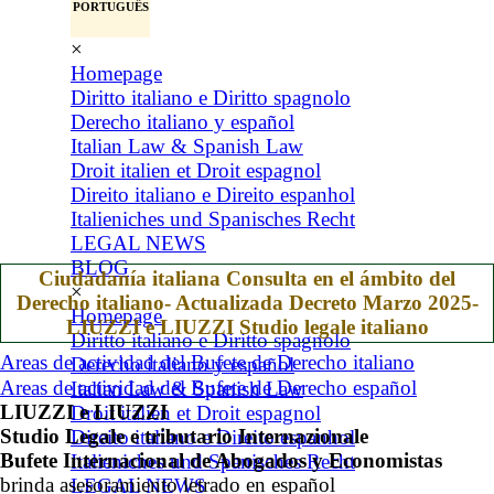
PORTUGUÊS
×
Homepage
Diritto italiano e Diritto spagnolo
Derecho italiano y español
Italian Law & Spanish Law
Droit italien et Droit espagnol
Direito italiano e Direito espanhol
Italieniches und Spanisches Recht
LEGAL NEWS
BLOG
Ciudadanía italiana Consulta en el ámbito del
×
Derecho italiano- Actualizada Decreto Marzo 2025-
Homepage
LIUZZI e LIUZZI Studio legale italiano
Diritto italiano e Diritto spagnolo
Areas de actividad del Bufete de Derecho italiano
Derecho italiano y español
Areas de actividad del Bufete de Derecho español
Italian Law & Spanish Law
LIUZZI e LIUZZI
Droit italien et Droit espagnol
Studio Legale e tributario Internazionale
Direito italiano e Direito espanhol
Bufete Internacional de Abogados y Economistas
Italieniches und Spanisches Recht
brinda asesoramiento letrado en español
LEGAL NEWS