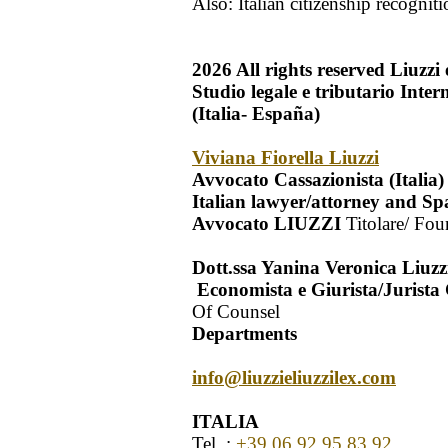
Also: Italian citizenship recognit
2026
All rights reserved
Liuzzi 
Studio legale e tributario Inte
(Italia- España)
Viviana Fiorella Liuzzi
Avvocato Cassazionista (Italia
Italian lawyer/attorney and Sp
Avvocato LIUZZI
Titolare/ Fou
Dott.ssa Yanina Veronica Liuzz
Economista e Giurista/Jurista 
Of Counsel
Departments
info@liuzzieliuzzilex.com
ITALIA
Tel. :
+39 06 92 95 83 92