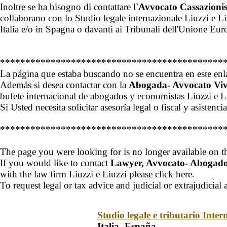
Inoltre se ha bisogno di contattare l
'Avvocato Cassazionis
collaborano con lo Studio legale internazionale Liuzzi e Liu
Italia e/o in Spagna o davanti ai Tribunali dell'Unione Eu
********************************************
La página que estaba buscando no se encuentra en este enla
Además si desea contactar con la
Abogada- Avvocato Vivi
bufete internacional de abogados y economistas Liuzzi e Li
Si Usted necesita solicitar asesoría legal o fiscal y asisten
********************************************
The page you were looking for is no longer available on thi
If you would like to contact
Lawyer, Avvocato- Abogado 
with the law firm Liuzzi e Liuzzi please click here.
To request legal or tax advice and judicial or extrajudicial 
Studio legale e tributario Inter
Italia- España