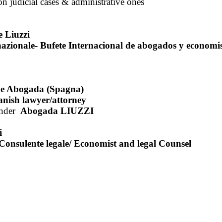
ion judicial cases & administrative ones
e Liuzzi
rnazionale- Bufete Internacional de abogados y economi
) e Abogada (Spagna)
anish lawyer/attorney
nder
Abogada LIUZZI
i
Consulente legale/ Economist and legal Counsel