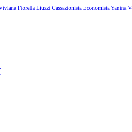
l
t
l