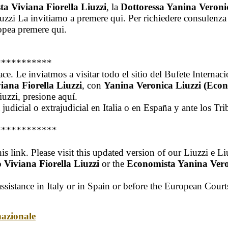
ta Viviana Fiorella Liuzzi
, la
Dottoressa Yanina Veroni
zzi La invitiamo a premere qui. Per richiedere consulenza leg
ropea premere qui.
***********
ce. Le inviatmos a visitar todo el sitio del Bufete Interna
ana Fiorella Liuzzi
, con
Yanina Veronica Liuzzi (Econ
uzzi, presione aquí.
cia judicial o extrajudicial en Italia o en España y ante los
************
s link. Please visit this updated version of our Liuzzi e Li
Viviana Fiorella Liuzzi
or the
Economista Yanina Vero
assistance in Italy or in Spain or before the European Courts
nazionale