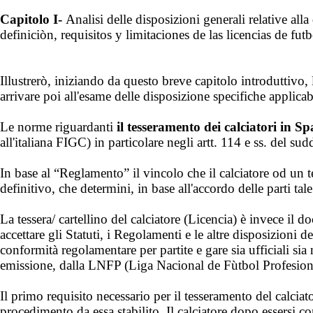
Capitolo I-
Analisi delle disposizioni generali relative alla
definiciòn, requisitos y limitaciones de las licencias de futb
Illustrerò, iniziando da questo breve capitolo introduttivo,
arrivare poi all'esame delle disposizione specifiche applicabi
Le norme riguardanti
il tesseramento dei calciatori in S
all'italiana FIGC) in particolare negli artt. 114 e ss. del 
In base al “Reglamento” il vincolo che il calciatore od un t
definitivo, che determini, in base all'accordo delle parti ta
La tessera/ cartellino del calciatore (Licencia) è invece il
accettare gli Statuti, i Regolamenti e le altre disposizioni d
conformità regolamentare per partite e gare sia ufficiali sia 
emissione, dalla LNFP (Liga Nacional de Fùtbol Profesion
Il primo requisito necessario per il tesseramento del calciato
procedimento da essa stabilito. Il calciatore dopo essersi co