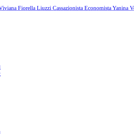
l
t
l