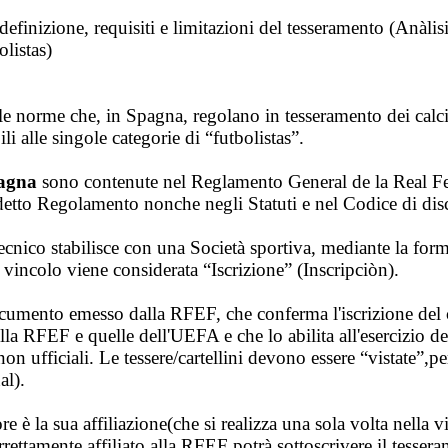
 definizione, requisiti e limitazioni del tesseramento (Anàlis
olistas)
 le norme che, in Spagna, regolano in tesseramento dei calcia
li alle singole categorie di “futbolistas”.
pagna
sono contenute nel Reglamento General de la Real F
suddetto Regolamento nonche negli Statuti e nel Codice di dis
ecnico stabilisce con una Società sportiva, mediante la form
le vincolo viene considerata “Iscrizione” (Inscripciòn).
 documento emesso dalla RFEF, che conferma l'iscrizione del 
ella RFEF e quelle dell'UEFA e che lo abilita all'esercizio de
non ufficiali. Le tessere/cartellini devono essere “vistate”,pe
al).
re è la sua affiliazione(che si realizza una sola volta nella v
rrettamente affiliato alla RFEF potrà sottoscrivere il tesser