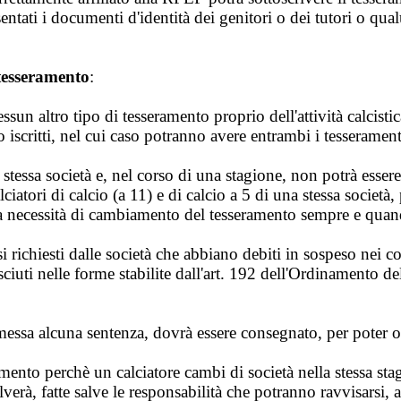
sentati i documenti d'identità dei genitori o dei tutori o q
 tesseramento
:
 altro tipo di tesseramento proprio dell'attività calcistica
no iscritti, nel cui caso potranno avere entrambi i tesseramen
stessa società e, nel corso di una stagione, non potrà essere 
atori di calcio (a 11) e di calcio a 5 di una stessa società, 
nza necessità di cambiamento del tesseramento sempre e quan
ichiesti dalle società che abbiano debiti in sospeso nei con
sciuti nelle forme stabilite dall'art. 192 dell'Ordinamento d
 emessa alcuna sentenza, dovrà essere consegnato, per poter o
amento perchè un calciatore cambi di società nella stessa sta
olverà, fatte salve le responsabilità che potranno ravvisarsi,